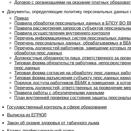
Договор с организациями на оказание платных образова
Документы, определяющие политику персональных данных
Приказ
Правила обработки персональных данных в БПОУ ВО 
Правила рассмотрения запросов субъектов персональн
Правила осуществления внутреннего контроля
Перечень информационных систем персональных данны
Перечень персональных данных, обрабатываемых в ВБ
Перечень должностей работников, замещение которых 
обработки перс.данных
Должностные обязанности лица, ответственного за орга
Типовая форма обязательств работника, непосредствен
перс.данных
Типовая форма согласия на обработку перс.данных раб
Типовая форма разъяснения субъекту перс.данных юрид
Порядок доступа работников ВБМК в помещения, в кото
Перечень должностей, ответственных за проведение мер
Правила работы с обезличенными данными
План внутренней проверки состояния защиты персонал
Государственный контроль в сфере образования
Выписка из ЕГРЮЛ
Закон об охране здоровья от табачного дыма
Кодекс профессиональной этики