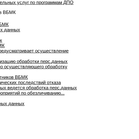
тельных услуг по программам ДПО
 в ВБМК
ВБМК
ых данных
х
МК
предусматривает осуществление
низацию обработки перс.данных
но осуществляющего обработку
отников ВБМК
ических последствий отказа
рых ведется обработка перс.данных
оприятий по обезличиванию...
ьных данных