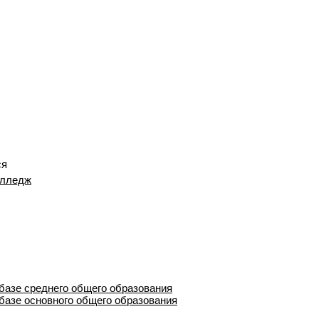
ся
олледж
 базе среднего общего образования
 базе основного общего образования