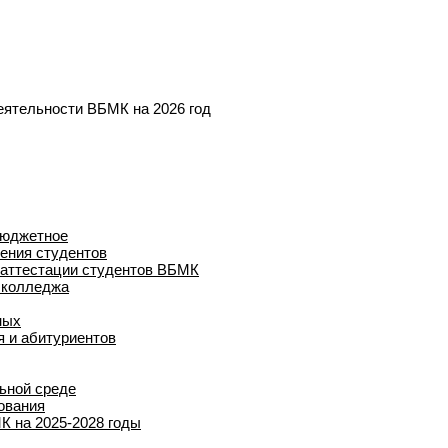
еятельности ВБМК на 2026 год
бюджетное
ения студентов
 аттестации студентов ВБМК
 колледжа
ных
 и абитуриентов
ьной среде
ования
К на 2025-2028 годы