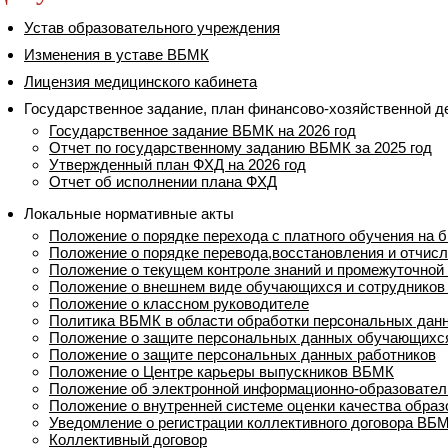
Устав образовательного учреждения
Изменения в уставе ВБМК
Лицензия медицинского кабинета
Государственное задание, план финансово-хозяйственной д
Государственное задание ВБМК на 2026 год
Отчет по государственному заданию ВБМК за 2025 год
Утвержденный план ФХД на 2026 год
Отчет об исполнении плана ФХД
Локальные нормативные акты
Положение о порядке перехода с платного обучения на 
Положение о порядке перевода,восстановления и отчисл
Положение о текущем контроле знаний и промежуточной
Положение о внешнем виде обучающихся и сотрудников
Положение о классном руководителе
Политика ВБМК в области обработки персональных дан
Положение о защите персональных данных обучающихся
Положение о защите персональных данных работников
Положение о Центре карьеры выпускников ВБМК
Положение об электронной информационно-образовател
Положение о внутренней системе оценки качества образ
Уведомление о регистрации коллективного договора ВБМ
Коллективный договор