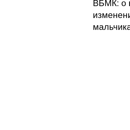
ВБМК: о 
изменени
мальчика