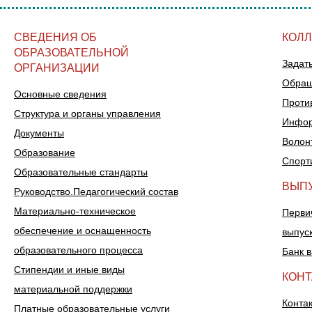
СВЕДЕНИЯ ОБ
КОЛ
ОБРАЗОВАТЕЛЬНОЙ
Задат
ОРГАНИЗАЦИИ
Обращ
Основные сведения
Проти
Структура и органы управления
Инфор
Документы
Волон
Образование
Спорт
Образовательные стандарты
ВЫП
Руководство.Педагогический состав
Материально-техническое
Перви
обеспечение и оснащенность
выпус
образовательного процесса
Банк 
Стипендии и иные виды
КОН
материальной поддержки
Конта
Платные образовательные услуги