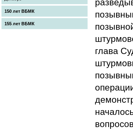
разведы
150 лет ВБМК
позывны
155 лет ВБМК
позывной
штурмово
глава Су
штурмови
позывным
операции
демонст
началось
вопросов