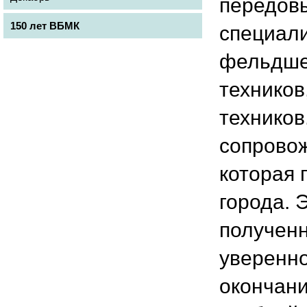
передовы
150 лет ВБМК
специал
фельдшер
техников
техников
сопровож
которая 
города. 
полученн
уверенно
окончани