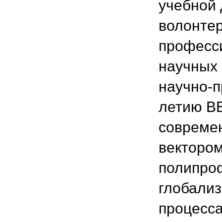
учебной 
волонтер
професси
научных 
научно-п
летию В
совреме
вектором
полипро
глобализ
процесс