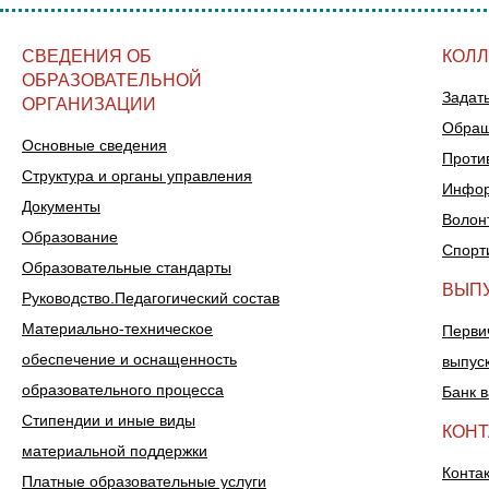
СВЕДЕНИЯ ОБ
КОЛ
ОБРАЗОВАТЕЛЬНОЙ
Задат
ОРГАНИЗАЦИИ
Обращ
Основные сведения
Проти
Структура и органы управления
Инфор
Документы
Волон
Образование
Спорт
Образовательные стандарты
ВЫП
Руководство.Педагогический состав
Материально-техническое
Перви
обеспечение и оснащенность
выпус
образовательного процесса
Банк 
Стипендии и иные виды
КОН
материальной поддержки
Конта
Платные образовательные услуги