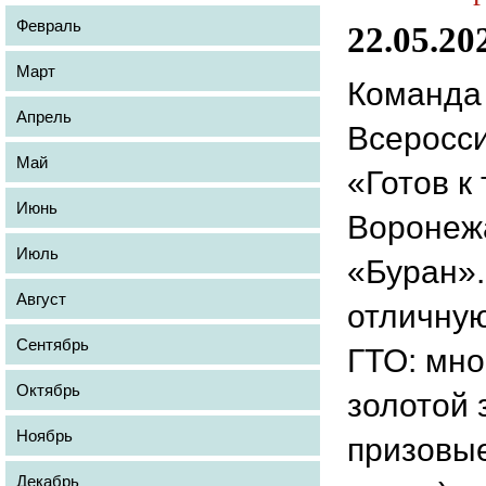
Февраль
22.05.20
Март
Команда
Апрель
Всеросси
Май
«Готов к
Июнь
Воронежа
Июль
«Буран»
Август
отличную
Сентябрь
ГТО: мно
Октябрь
золотой 
Ноябрь
призовые
Декабрь